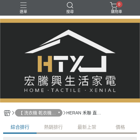
0
選單
搜尋
購物車
【 洗衣機 乾衣機
HERAN 禾聯 直立
】
式洗衣機
綜合排行
熱銷排行
最新上架
價格