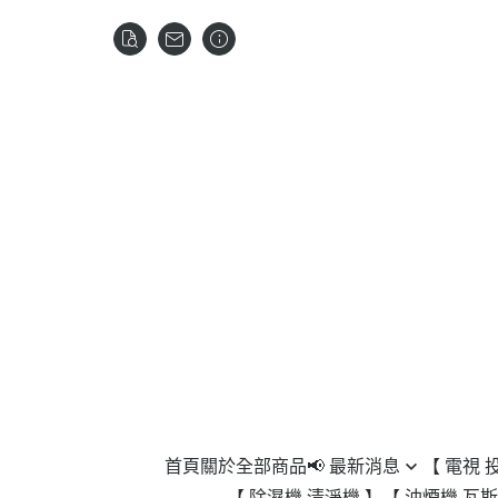
首頁
關於
全部商品
📢 最新消息
【 電視 
【 除濕機 清淨機 】
【 油煙機 瓦斯