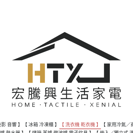
投影 音響 】
【 冰箱 冷凍櫃 】
【 洗衣機 乾衣機 】
【 家用冷氣／
爐 熱水器 】
【 烤箱 蒸爐 微波爐 電子炊具 】
【 嵌入／獨立式 