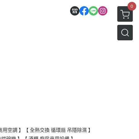
0
商用空調 】
【 全熱交換 循環扇 吊隱除濕 】
洗烘碗機 】
【 酒櫃 廚房商用設備 】