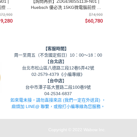
01 |
【詢問再折】ZDGE9BSS113FN01 |
前控 滾
Huebsch 優必洗 15KG微電腦前控 滾
筒前開式烘衣機 瓦斯型
$72,900
$74,900
9,280
$60,780
【客服時間】
周一至周五（不含國定假日）10：00～18：00
【
台北店
】
台北市松山區八德路三段12巷5弄42號
02-2579-4379《小編專線》
【
台中店
】
台中市潭子區大豐路二段100巷9號
04-2534-6837
如來電未接，請勿直接來店 (我們一定在外送貨) ，
麻煩加 LINE@ 聯繫，或撥打小編專線為您服務。
Copyright © 2022 Wabow Inc.