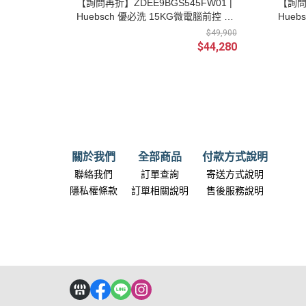
【詢問再折】ZDEE9BGS545FW01 |
【詢問再
Huebsch 優必洗 15KG微電腦前控 滾
Hueb
筒前開式烘衣機 電力型220V
筒前開
$49,900
$44,280
關於我們
全部商品
付款方式說明
聯絡我們
訂單查詢
寄送方式說明
隱私權條款
訂單相關說明
售後服務說明