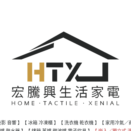
投影 音響 】
【 冰箱 冷凍櫃 】
【 洗衣機 乾衣機 】
【 家用冷氣／
爐 熱水器 】
【 烤箱 蒸爐 微波爐 電子炊具 】
【 嵌入／獨立式 