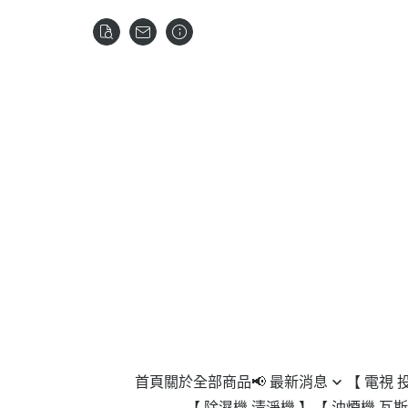
首頁
關於
全部商品
📢 最新消息
【 電視 
【 除濕機 清淨機 】
【 油煙機 瓦斯