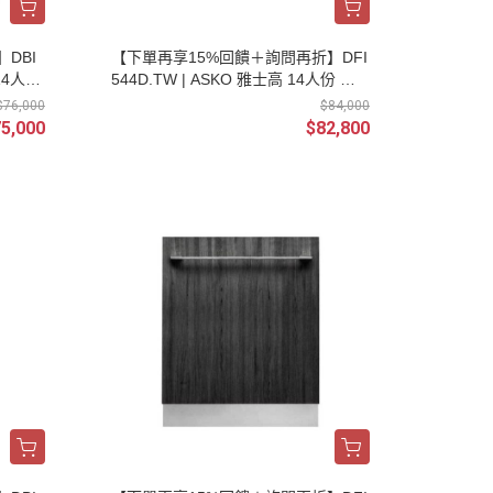
DBI
【下單再享15%回饋＋詢問再折】DFI
 14人份
544D.TW | ASKO 雅士高 14人份 全
計) |
嵌式 洗碗機 110V (不含門板及安裝) |
$76,000
$84,000
請輸入優惠代碼M0085
5,000
$82,800