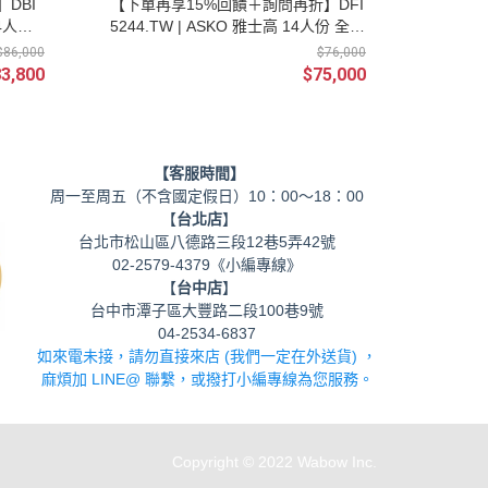
DBI
【下單再享15%回饋＋詢問再折】DFI
14人份
5244.TW | ASKO 雅士高 14人份 全嵌
計) |
式 洗碗機 220V (不含門板及安裝) |
$86,000
$76,000
請輸入優惠代碼M0085
3,800
$75,000
【客服時間】
周一至周五（不含國定假日）10：00～18：00
【
台北店
】
台北市松山區八德路三段12巷5弄42號
02-2579-4379《小編專線》
【
台中店
】
台中市潭子區大豐路二段100巷9號
04-2534-6837
如來電未接，請勿直接來店 (我們一定在外送貨) ，
麻煩加 LINE@ 聯繫，或撥打小編專線為您服務。
Copyright © 2022 Wabow Inc.