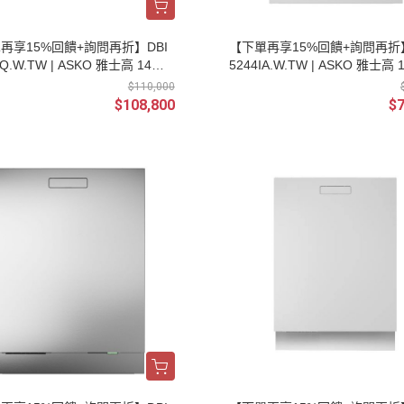
再享15%回饋+詢問再折】DBI
【下單再享15%回饋+詢問再折】
IQ.W.TW | ASKO 雅士高 14人
5244IA.W.TW | ASKO 雅士高
下嵌入式洗碗機 110V 典雅白
檯下嵌入式洗碗機 220V (安裝另
$110,000
另計) | 請輸入優惠代碼M0085
請輸入優惠代碼M0085
$108,800
$7