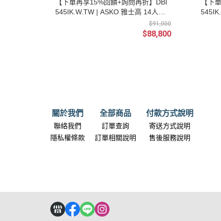
【下單再享15%回饋+詢問再折】DBI
【下單
545IK.W.TW | ASKO 雅士高 14人份
545I
檯下嵌入式洗碗機 110V 典雅白 (安裝
檯下嵌
$91,000
另計) | 請輸入優惠代碼M0085
請輸入
$88,800
關於我們
全部商品
付款方式說明
聯絡我們
訂單查詢
寄送方式說明
隱私權條款
訂單相關說明
售後服務說明