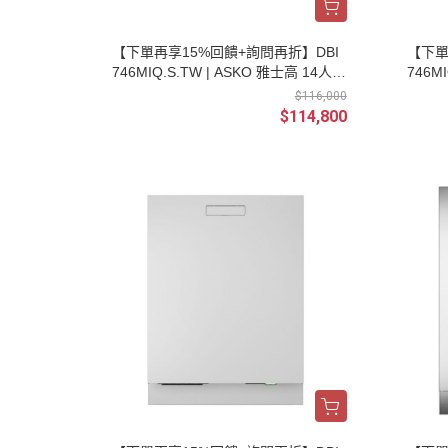
【下單再享15%回饋+詢問再折】DBI
【下單
746MIQ.S.TW | ASKO 雅士高 14人份
746M
檯下嵌入式洗碗機 110V 不鏽鋼 (安裝
份 檯
$116,000
另計)| 請輸入優惠代碼M0085
(安裝
$114,800