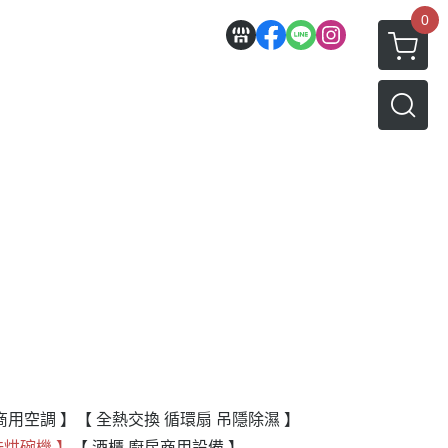
0
商用空調 】
【 全熱交換 循環扇 吊隱除濕 】
洗烘碗機 】
【 酒櫃 廚房商用設備 】