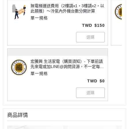
無電梯運送費用（2樓請x1，3樓請x2，以
此類推）～冷氣內外機台數分開計算
單一規格
TWD
$150
宏騰興 生活家電（購買須知）- 下單前請
先來電或加LINE@詢問貨源，不一定每樣
商品都有現貨喔！大家電有配送地區限制
單一規格
請詢問運費，不一定每個商品都免運唷~
TWD
$0
商品詳情