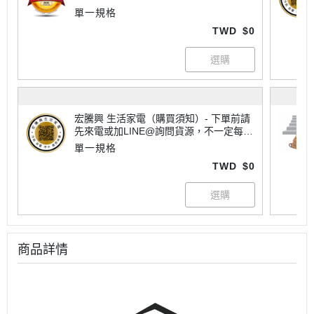
單一規格
TWD
$0
宏騰興 生活家電（購買須知）- 下單前請
先來電或加LINE@詢問貨源，不一定每樣
商品都有現貨喔！大家電有配送地區限制
單一規格
請詢問運費，不一定每個商品都免運唷~
TWD
$0
商品詳情