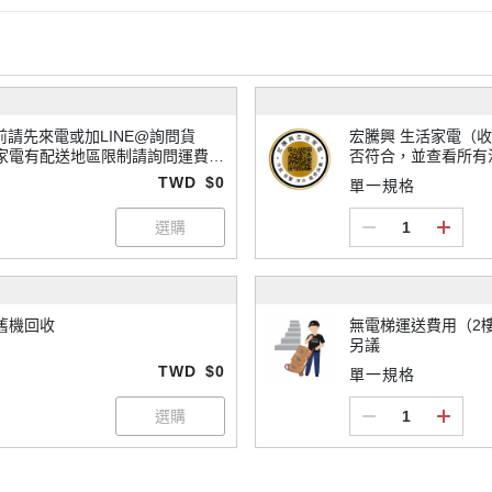
宏騰興 生活家電（收貨/退貨須知）-
家電有配送地區限制請詢問運費，
否符合，並查看所有
TWD
$0
單一規格
舊機回收
無電梯運送費用（2樓
另議
TWD
$0
單一規格