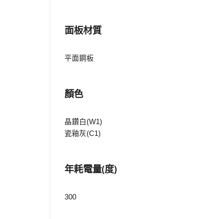
面板材質
平面鋼板
顏色
晶鑽白(W1)
瓷釉灰(C1)
年耗電量(度)
300