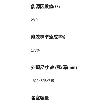
能源因數值(EF)
28.9
能效標準達成率%
173%
外觀尺寸 高x寬x深(mm)
1828×685×745
各室容量