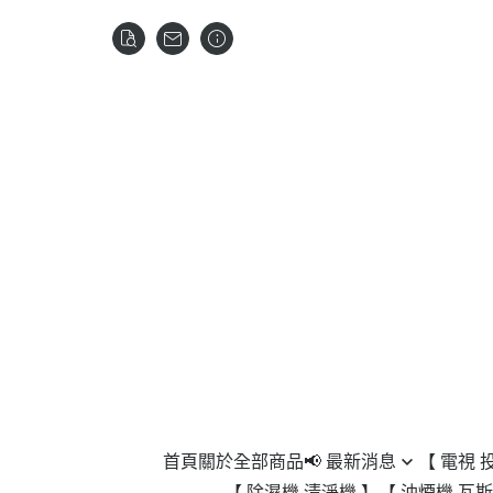
首頁
關於
全部商品
📢 最新消息
【 電視 
【 除濕機 清淨機 】
【 油煙機 瓦斯