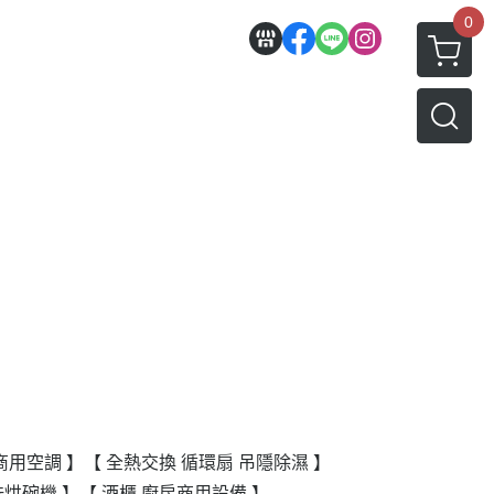
0
商用空調 】
【 全熱交換 循環扇 吊隱除濕 】
洗烘碗機 】
【 酒櫃 廚房商用設備 】