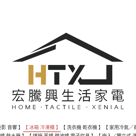
投影 音響 】
【 冰箱 冷凍櫃 】
【 洗衣機 乾衣機 】
【 家用冷氣／
爐 熱水器 】
【 烤箱 蒸爐 微波爐 電子炊具 】
【 嵌入／獨立式 