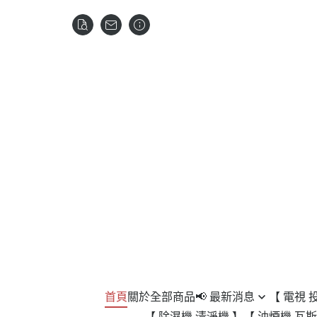
首頁
關於
全部商品
📢 最新消息
【 電視 
【 除濕機 清淨機 】
【 油煙機 瓦斯