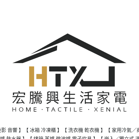
投影 音響 】
【 冰箱 冷凍櫃 】
【 洗衣機 乾衣機 】
【 家用冷氣／
爐 熱水器 】
【 烤箱 蒸爐 微波爐 電子炊具 】
【 嵌入／獨立式 