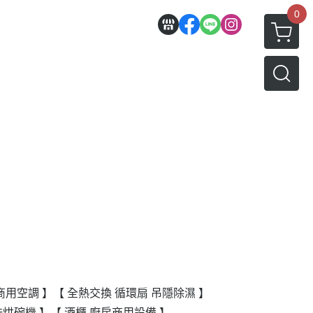
0
商用空調 】
【 全熱交換 循環扇 吊隱除濕 】
洗烘碗機 】
【 酒櫃 廚房商用設備 】