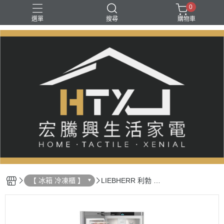
0
選單
搜尋
購物車
【 冰箱 冷凍櫃 】
LIEBHERR 利勃 直
立式／嵌入式冷凍
櫃