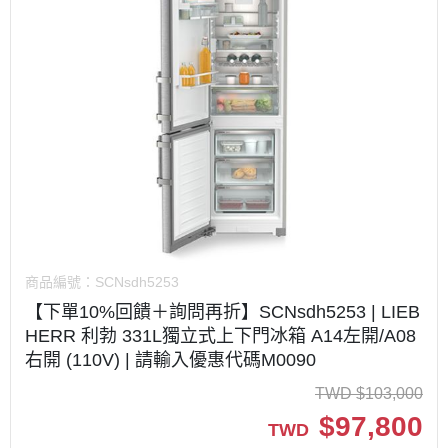
商品編號：
SCNsdh5253
【下單10%回饋＋詢問再折】SCNsdh5253 | LIEB
HERR 利勃 331L獨立式上下門冰箱 A14左開/A08
右開 (110V) | 請輸入優惠代碼M0090
TWD
$
103,000
$
97,800
TWD