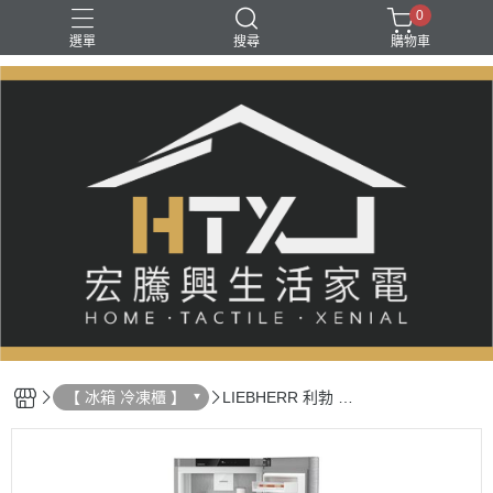
0
選單
搜尋
購物車
【 冰箱 冷凍櫃 】
LIEBHERR 利勃 直
立式／嵌入式冷凍
櫃