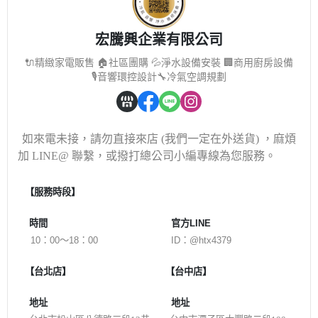
宏騰興企業有限公司
🔌精緻家電販售 🏠社區團購 💦淨水設備安裝 🏢商用廚房設備
🎙️音響環控設計🔧冷氣空調規劃
如來電未接，請勿直接來店 (我們一定在外送貨) ，麻煩
加 LINE@ 聯繫，或撥打總公司小編
專線為您服務。
【服務
時段】
時間
官方LINE
10：00～18：00
ID：@htx4379
【台北店】
【台中店】
地址
地址