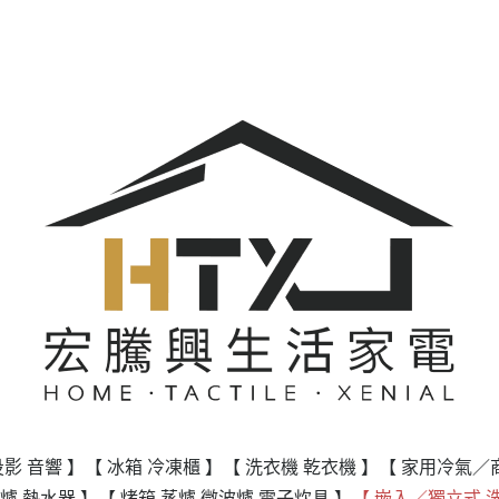
投影 音響 】
【 冰箱 冷凍櫃 】
【 洗衣機 乾衣機 】
【 家用冷氣／
爐 熱水器 】
【 烤箱 蒸爐 微波爐 電子炊具 】
【 嵌入／獨立式 