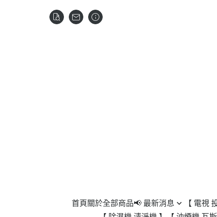
首頁
關於
全部商品
📢 最新消息
【 電視 
【 除濕機 清淨機 】
【 油煙機 瓦斯