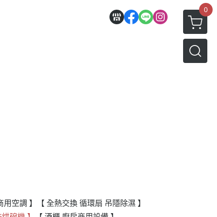
0
商用空調 】
【 全熱交換 循環扇 吊隱除濕 】
洗烘碗機 】
【 酒櫃 廚房商用設備 】