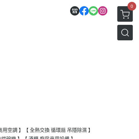
0
商用空調 】
【 全熱交換 循環扇 吊隱除濕 】
洗烘碗機 】
【 酒櫃 廚房商用設備 】