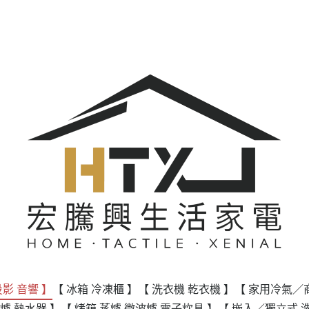
投影 音響 】
【 冰箱 冷凍櫃 】
【 洗衣機 乾衣機 】
【 家用冷氣／
爐 熱水器 】
【 烤箱 蒸爐 微波爐 電子炊具 】
【 嵌入／獨立式 