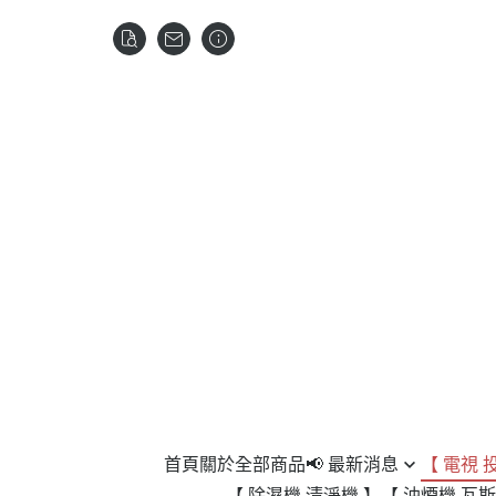
首頁
關於
全部商品
📢 最新消息
【 電視 
【 除濕機 清淨機 】
【 油煙機 瓦斯