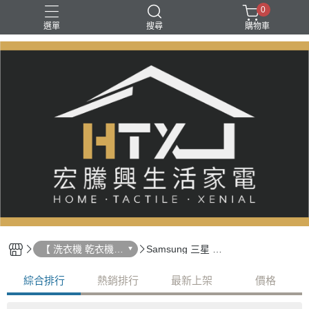
0
選單
搜尋
購物車
【 洗衣機 乾衣機
Samsung 三星 直
】
立式洗衣機
綜合排行
熱銷排行
最新上架
價格