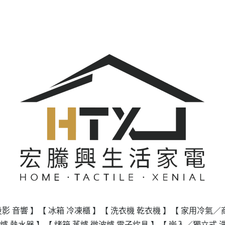
投影 音響 】
【 冰箱 冷凍櫃 】
【 洗衣機 乾衣機 】
【 家用冷氣／
爐 熱水器 】
【 烤箱 蒸爐 微波爐 電子炊具 】
【 嵌入／獨立式 