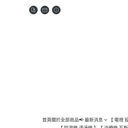
首頁
關於
全部商品
📢 最新消息
【 電視 
【 除濕機 清淨機 】
【 油煙機 瓦斯