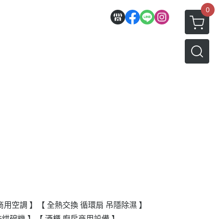
0
商用空調 】
【 全熱交換 循環扇 吊隱除濕 】
洗烘碗機 】
【 酒櫃 廚房商用設備 】