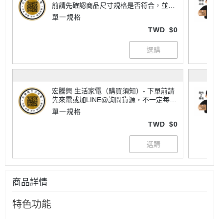
前請先確認商品尺寸規格是否符合，並查
看所有注意事項喔！
單一規格
TWD
$0
宏騰興 生活家電（購買須知）- 下單前請
先來電或加LINE@詢問貨源，不一定每樣
商品都有現貨喔！大家電有配送地區限制
單一規格
請詢問運費，不一定每個商品都免運唷~
TWD
$0
商品詳情
特色功能