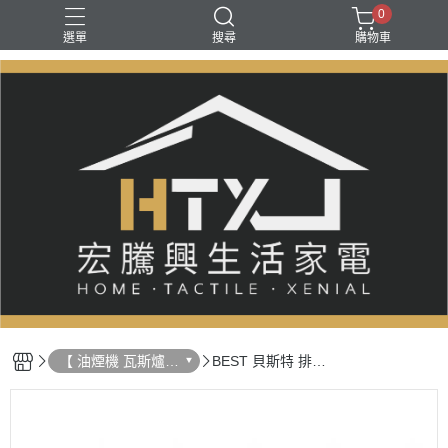
0
選單
搜尋
購物車
【 油煙機 瓦斯爐
BEST 貝斯特 排油
熱水器 】
煙機