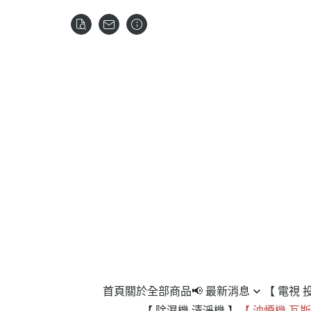
首頁
關於
全部商品
📢 最新消息
【 電視 
【 除濕機 清淨機 】
【 油煙機 瓦斯