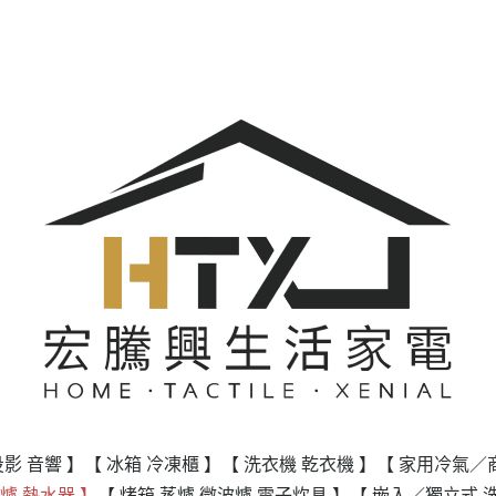
投影 音響 】
【 冰箱 冷凍櫃 】
【 洗衣機 乾衣機 】
【 家用冷氣／
爐 熱水器 】
【 烤箱 蒸爐 微波爐 電子炊具 】
【 嵌入／獨立式 