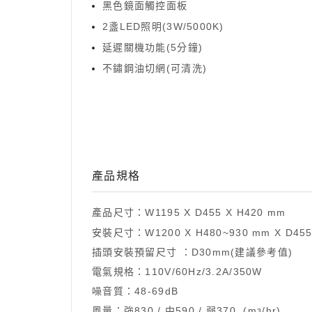
黑色鏡面觸控面板
2盞LED照明(3W/5000K)
延遲關機功能(5分鐘)
不鏽鋼油切網(可清洗)
產品規格
產品尺寸：W1195 X
D455
X
H420
mm
安裝尺寸：W1200 X H480~930 mm X D45
插頭安裝預留尺寸 ：D30mm(建議參考值)
電氣規格：110V/60Hz/3.2A/350W
噪音質：48-69dB
風量：強830 / 中590 / 弱370 (m
/hr)
3