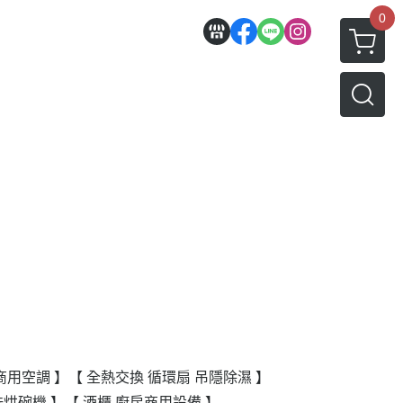
0
商用空調 】
【 全熱交換 循環扇 吊隱除濕 】
洗烘碗機 】
【 酒櫃 廚房商用設備 】