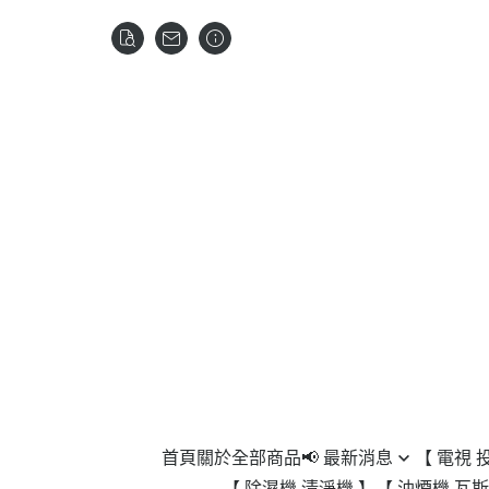
首頁
關於
全部商品
📢 最新消息
【 電視 
【 除濕機 清淨機 】
【 油煙機 瓦斯