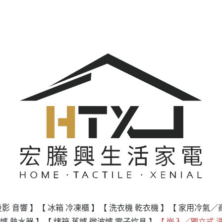
投影 音響 】
【 冰箱 冷凍櫃 】
【 洗衣機 乾衣機 】
【 家用冷氣／
爐 熱水器 】
【 烤箱 蒸爐 微波爐 電子炊具 】
【 嵌入／獨立式 