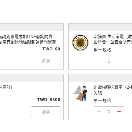
宏騰興 生活家電（收貨/退貨須知）-
家電有配送地區限制請詢問運費，
否符合，並查看所有
TWD
$0
單一規格
除另計）
無電梯運送費用（2樓
另議
TWD
$800
單一規格