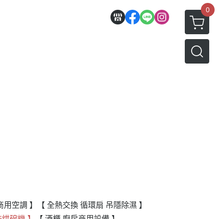
0
商用空調 】
【 全熱交換 循環扇 吊隱除濕 】
洗烘碗機 】
【 酒櫃 廚房商用設備 】