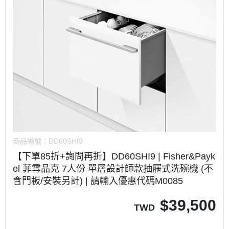
商品編號：
DD60SHI9
【下單85折+詢問再折】DD60SHI9 | Fisher&Payk
el 菲雪品克 7人份 單層設計師款抽屜式洗碗機 (不
含門板/安裝另計) | 請輸入優惠代碼M0085
$
39,500
TWD