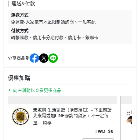
運送&付款
運送方式
免運費-大家電有地區限制請詢問
一般宅配
付款方式
轉帳匯款
信用卡分期付款
信用卡
銀聯卡
分享商品到
優惠加購
向左滑動以查看更多商品
宏騰興 生活家電（購買須知）- 下單前請
先來電或加LINE@詢問貨源，不一定每樣
商品都有現貨喔！大家電有配送地區限制
單一規格
請詢問運費，不一定每個商品都免運唷~
TWD
$0