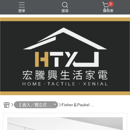
0
選單
搜尋
購物車
【 嵌入／獨立式 洗
Fisher＆Paykel 菲
烘碗機 】
雪品克 抽屜式洗碗
機