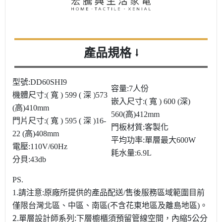
產品規格
⭣
型號:DD60SHI9
容量:7人份
機體尺寸:( 寬 ) 599 ( 深 )573
嵌入尺寸:( 寬 ) 600 (深)
(高)410mm
560(高)412mm
門片尺寸:( 寬 ) 595 ( 深 )16-
門板材質:客製化
22 (高)408mm
平均功率:單層最大600W
電壓:110V/60Hz
耗水量:6.9L
分貝:43db
PS.
1.請注意:
原廠
所提供的產品配送/售後服務區域範圍目前
僅限台灣北區、中區、南區(不含花東地區及離島地區)。
2.單層設計師系列:下層櫥櫃須預留管線空間，內縮5公分