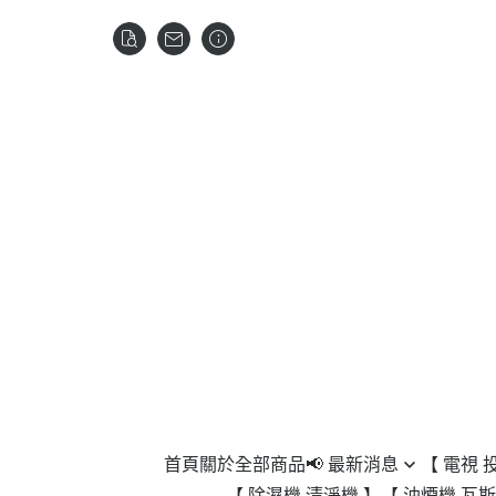
首頁
關於
全部商品
📢 最新消息
【 電視 
【 除濕機 清淨機 】
【 油煙機 瓦斯