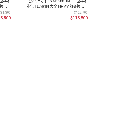
 堅持不
【詢問再折】VAM1500HVLT | 堅持不
交換器
外包 | DAIKIN 大金 HRV全熱交換器
控制器
(單相/220V) 新風換氣機(不含控制器
$81,300
$122,700
及安裝)
8,800
$118,800