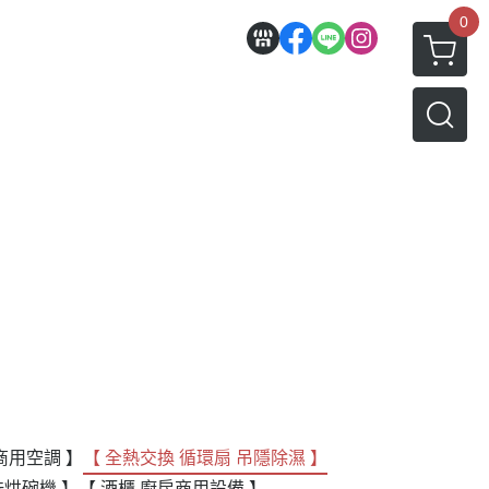
0
商用空調 】
【 全熱交換 循環扇 吊隱除濕 】
洗烘碗機 】
【 酒櫃 廚房商用設備 】