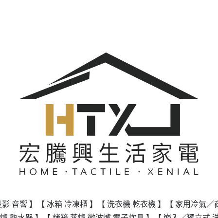
投影 音響 】
【 冰箱 冷凍櫃 】
【 洗衣機 乾衣機 】
【 家用冷氣／
爐 熱水器 】
【 烤箱 蒸爐 微波爐 電子炊具 】
【 嵌入／獨立式 