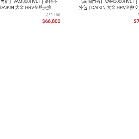
再折】VAM800HVLT | 堅持不
【詢問再折】VAM1000HVLT |
 DAIKIN 大金 HRV全熱交換器
外包 | DAIKIN 大金 HRV全熱
/220V) 新風換氣機(不含控制器
(單相/220V) 新風換氣機(不含
$69,100
)
及安裝)
$66,800
$7