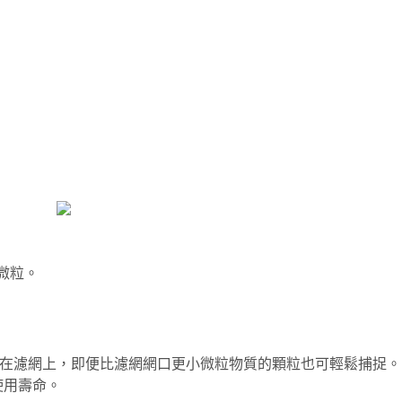
懸微粒。
吸附在濾網上，即便比濾網網口更小微粒物質的顆粒也可輕鬆捕捉。
使用壽命。