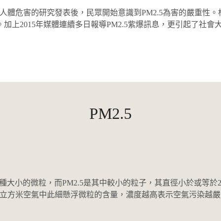
於人體危害的研究發表後，民眾開始意識到PM2.5為害的嚴重性
。加上2015年媒體連續多日報導PM2.5紫爆訊息，更引起了社
PM2.5
大小的微粒，而PM2.5是其中較小的粒子，其直徑小於或等於2.
指每立方米空氣中此細懸浮微粒的含量，濃度越高表示空氣污染越