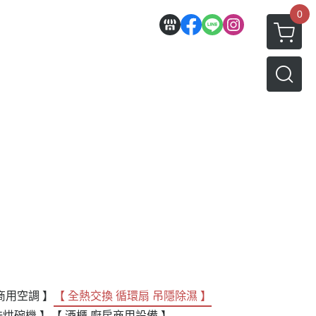
0
商用空調 】
【 全熱交換 循環扇 吊隱除濕 】
洗烘碗機 】
【 酒櫃 廚房商用設備 】