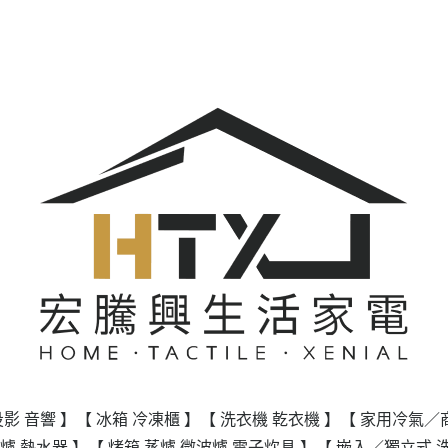
投影 音響 】
【 冰箱 冷凍櫃 】
【 洗衣機 乾衣機 】
【 家用冷氣／
爐 熱水器 】
【 烤箱 蒸爐 微波爐 電子炊具 】
【 嵌入／獨立式 