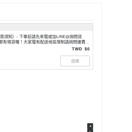
電或加LINE@詢問貨
都有現貨喔！大家電有配送地區限制請詢問運費，
運唷~
TWD
$0