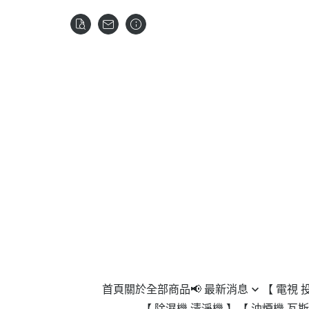
首頁
關於
全部商品
📢 最新消息
【 電視 
【 除濕機 清淨機 】
【 油煙機 瓦斯